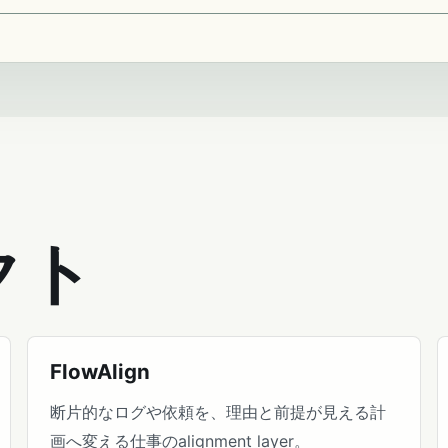
クト
FlowAlign
断片的なログや依頼を、理由と前提が見える計
画へ変える仕事のalignment layer。