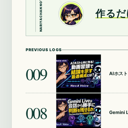
NARIYACHAN NOTE
作るだ
PREVIOUS LOGS
009
AIホス
008
Gemin