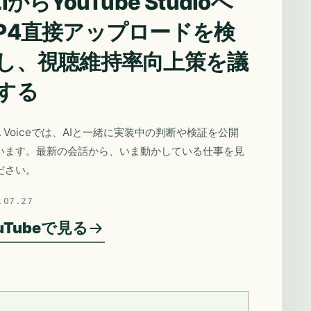
IからYouTube Studioへ
P4直接アップロードを検
し、視聴維持率向上策を議
する
A Voiceでは、AIと一緒に実装中の判断や検証を公開
います。最新の会話から、いま動かしている仕事を見
ださい。
.07.27
uTubeで見る