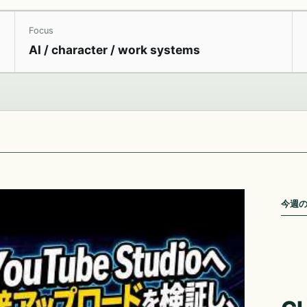
Focus
AI / character / work systems
今週