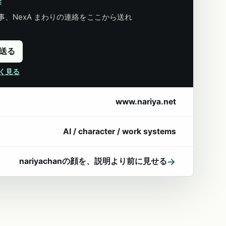
E
、NexA まわりの連絡をここから送れ
に送る
詳しく見る
www.nariya.net
AI / character / work systems
→
nariyachanの顔を、説明より前に見せる