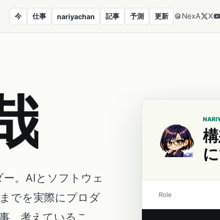
NexA
X
今
仕事
記事
予測
更新
nariyachan
哉
NARI
構
に
ダー。AIとソフトウェ
Role
営までを実際にプロダ
事、考えているこ