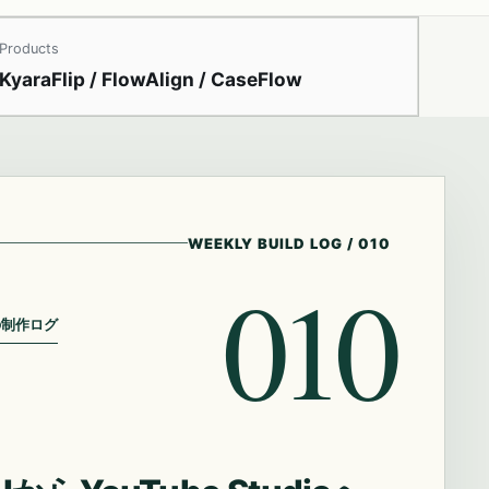
Products
KyaraFlip / FlowAlign / CaseFlow
WEEKLY BUILD LOG
/
010
010
の制作ログ