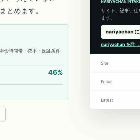
NARIYACHAN INTAK
こにまとめます。
サイト、記事、仕事
ます。
nariyachan 
nariyachan を
本命時間帯・確率・反証条件
Site
46
%
Focus
Latest