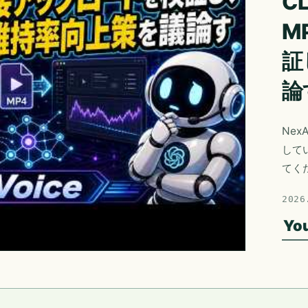
CL
M
証
論
Nex
して
てく
2026
Yo