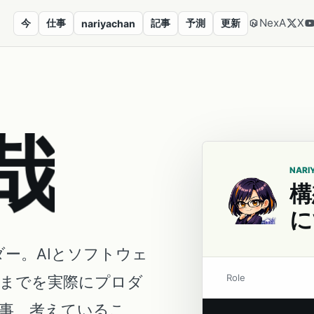
NexA
X
今
仕事
記事
予測
更新
nariyachan
哉
NARI
構
に
ダー。AIとソフトウェ
Role
営までを実際にプロダ
事、考えているこ