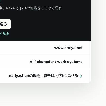
E
、NexA まわりの連絡をここから送れ
に送る
詳しく見る
www.nariya.net
AI / character / work systems
→
nariyachanの顔を、説明より前に見せる