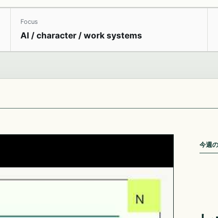
Focus
AI / character / work systems
今週