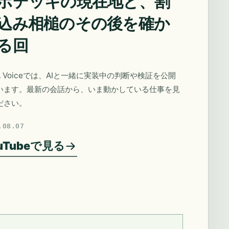
ポデッキの現在地と、割
込み相槌のその後を確か
る回
A Voiceでは、AIと一緒に実装中の判断や検証を公開
います。最新の会話から、いま動かしている仕事を見
ださい。
.08.07
uTubeで見る