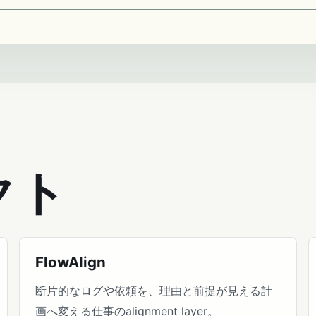
クト
FlowAlign
断片的なログや依頼を、理由と前提が見える計
画へ変える仕事のalignment layer。