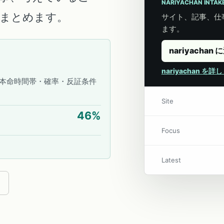
NARIYACHAN INTAK
こにまとめます。
サイト、記事、仕事
ます。
nariyachan 
nariyachan を
本命時間帯・確率・反証条件
Site
46
%
Focus
Latest