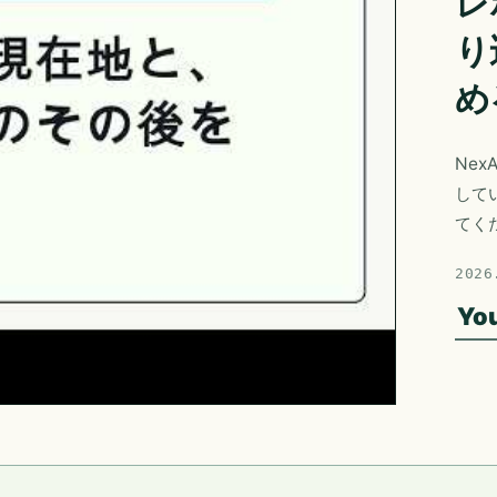
レ
り
め
Nex
して
てく
2026
Yo