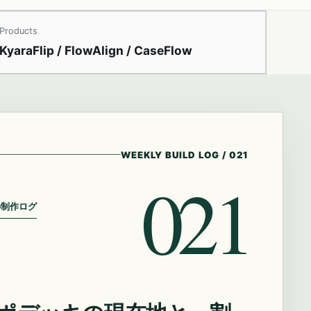
Products
KyaraFlip / FlowAlign / CaseFlow
WEEKLY BUILD LOG
/
021
021
の制作ログ