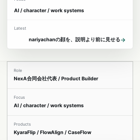
AI / character / work systems
Latest
→
nariyachanの顔を、説明より前に見せる
Role
NexA合同会社代表 / Product Builder
Focus
AI / character / work systems
Products
KyaraFlip / FlowAlign / CaseFlow