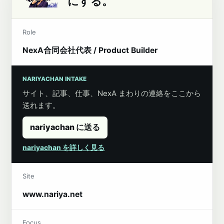
にする。
Role
NexA合同会社代表 / Product Builder
NARIYACHAN INTAKE
サイト、記事、仕事、NexA まわりの連絡をここから
送れます。
nariyachan に送る
nariyachan を詳しく見る
Site
www.nariya.net
Focus