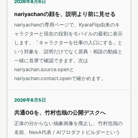
2026年8月6日
nariyachanの顔を、説明より前に見せる
nariyachanの専用ページで、KyaraFlip由来のキ
ャラクターと現在の役割をモバイルの最初に表示
します。「キャラクターを仕事の入口にする」と
いう対象を、説明だけでなく原典・相談の動線と
一緒に首屏で確認できます。次は
nariyachan.source.openと
nariyachan.contact.openで確かめます。
2026年8月5日
共通OGを、竹村也哉の公開デスクへ
正体の分からない抽象画像を廃止し、竹村也哉の
名前、NexA代表 / AIプロダクトビルダーという