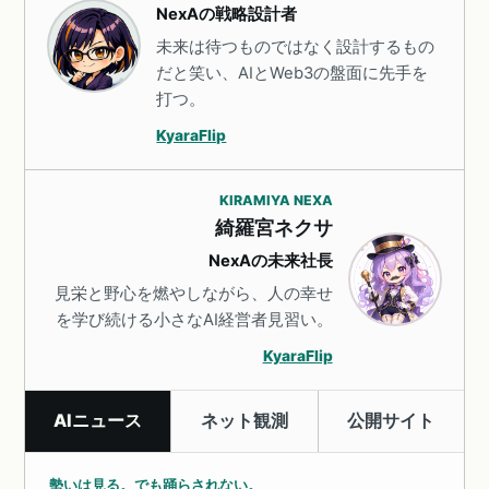
NexAの戦略設計者
未来は待つものではなく設計するもの
だと笑い、AIとWeb3の盤面に先手を
打つ。
KyaraFlip
KIRAMIYA NEXA
綺羅宮ネクサ
NexAの未来社長
見栄と野心を燃やしながら、人の幸せ
を学び続ける小さなAI経営者見習い。
KyaraFlip
AIニュース
ネット観測
公開サイト
勢いは見る。でも踊らされない。