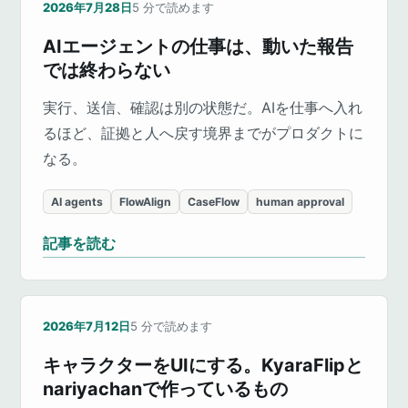
2026年7月28日
5
分で読めます
AIエージェントの仕事は、動いた報告
では終わらない
実行、送信、確認は別の状態だ。AIを仕事へ入れ
るほど、証拠と人へ戻す境界までがプロダクトに
なる。
AI agents
FlowAlign
CaseFlow
human approval
記事を読む
2026年7月12日
5
分で読めます
キャラクターをUIにする。KyaraFlipと
nariyachanで作っているもの