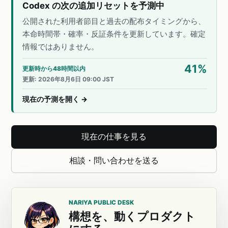
Codex の次の追加リセットを予測中
公開された利用者節目と過去の配布タイミングから、
本命時間帯・確率・反証条件を更新しています。確定
情報ではありません。
41
%
更新時から48時間以内
更新
:
2026年8月6日 09:00 JST
現在の予測を開く
→
現在の仕事を見る
相談・問い合わせを送る
NARIYA PUBLIC DESK
構想を、動くプロダクト