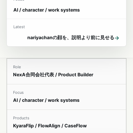
AI / character / work systems
Latest
→
nariyachanの顔を、説明より前に見せる
Role
NexA合同会社代表 / Product Builder
Focus
AI / character / work systems
Products
KyaraFlip / FlowAlign / CaseFlow