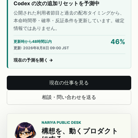
Codex の次の追加リセットを予測中
公開された利用者節目と過去の配布タイミングから、
本命時間帯・確率・反証条件を更新しています。確定
情報ではありません。
46
%
更新時から48時間以内
更新
:
2026年8月8日 09:00 JST
現在の予測を開く
→
現在の仕事を見る
相談・問い合わせを送る
NARIYA PUBLIC DESK
構想を、動くプロダクト