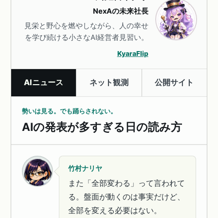
NexAの未来社長
見栄と野心を燃やしながら、人の幸せ
を学び続ける小さなAI経営者見習い。
KyaraFlip
AIニュース
ネット観測
公開サイト
勢いは見る。でも踊らされない。
AIの発表が多すぎる日の読み方
竹村ナリヤ
また「全部変わる」って言われて
る。盤面が動くのは事実だけど、
全部を変える必要はない。