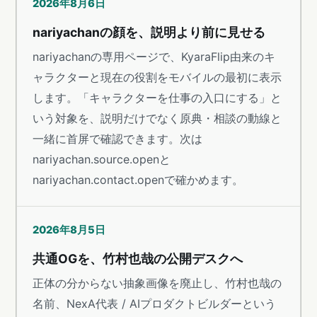
2026年8月6日
nariyachanの顔を、説明より前に見せる
nariyachanの専用ページで、KyaraFlip由来のキ
ャラクターと現在の役割をモバイルの最初に表示
します。「キャラクターを仕事の入口にする」と
いう対象を、説明だけでなく原典・相談の動線と
一緒に首屏で確認できます。次は
nariyachan.source.openと
nariyachan.contact.openで確かめます。
2026年8月5日
共通OGを、竹村也哉の公開デスクへ
正体の分からない抽象画像を廃止し、竹村也哉の
名前、NexA代表 / AIプロダクトビルダーという