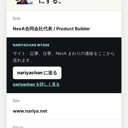
にする。
Role
NexA合同会社代表 / Product Builder
NARIYACHAN INTAKE
サイト、記事、仕事、NexA まわりの連絡をここから
送れます。
nariyachan に送る
nariyachan を詳しく見る
Site
www.nariya.net
Focus