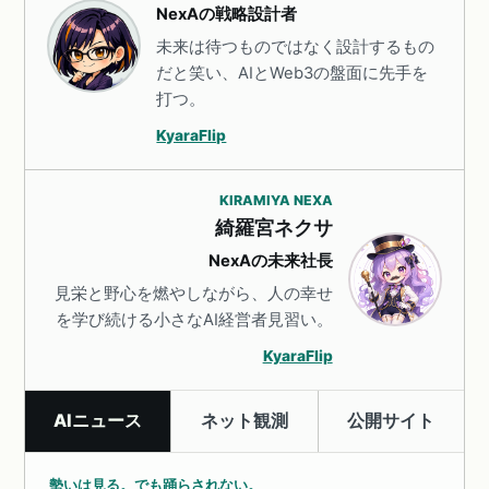
NexAの戦略設計者
未来は待つものではなく設計するもの
だと笑い、AIとWeb3の盤面に先手を
打つ。
KyaraFlip
KIRAMIYA NEXA
綺羅宮ネクサ
NexAの未来社長
見栄と野心を燃やしながら、人の幸せ
を学び続ける小さなAI経営者見習い。
KyaraFlip
AIニュース
ネット観測
公開サイト
勢いは見る。でも踊らされない。