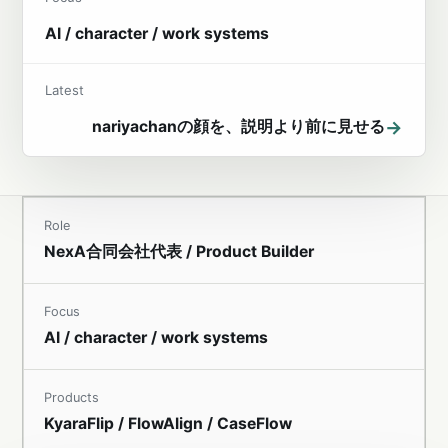
AI / character / work systems
Latest
→
nariyachanの顔を、説明より前に見せる
Role
NexA合同会社代表 / Product Builder
Focus
AI / character / work systems
Products
KyaraFlip / FlowAlign / CaseFlow