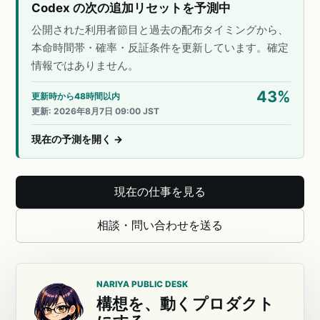
Codex の次の追加リセットを予測中
公開された利用者節目と過去の配布タイミングから、
本命時間帯・確率・反証条件を更新しています。確定
情報ではありません。
43
%
更新時から48時間以内
更新
:
2026年8月7日 09:00 JST
現在の予測を開く
→
現在の仕事を見る
相談・問い合わせを送る
NARIYA PUBLIC DESK
構想を、動くプロダクト