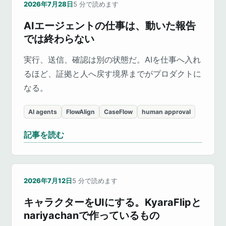
2026年7月28日
5
分で読めます
AIエージェントの仕事は、動いた報告
では終わらない
実行、送信、確認は別の状態だ。AIを仕事へ入れ
るほど、証拠と人へ戻す境界までがプロダクトに
なる。
AI agents
FlowAlign
CaseFlow
human approval
記事を読む
2026年7月12日
5
分で読めます
キャラクターをUIにする。KyaraFlipと
nariyachanで作っているもの