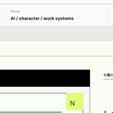
Focus
AI / character / work systems
今週