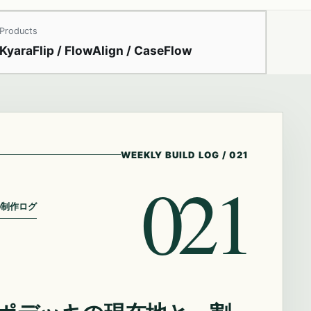
Products
KyaraFlip / FlowAlign / CaseFlow
WEEKLY BUILD LOG
/
021
021
の制作ログ