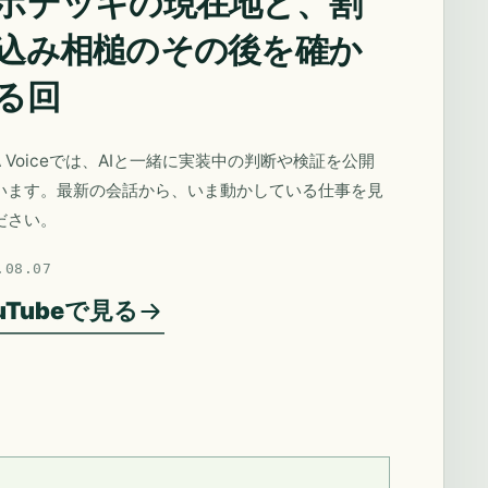
ポデッキの現在地と、割
込み相槌のその後を確か
る回
A Voiceでは、AIと一緒に実装中の判断や検証を公開
います。最新の会話から、いま動かしている仕事を見
ださい。
.08.07
uTubeで見る