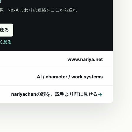
E
、NexA まわりの連絡をここから送れ
に送る
詳しく見る
www.nariya.net
AI / character / work systems
→
nariyachanの顔を、説明より前に見せる