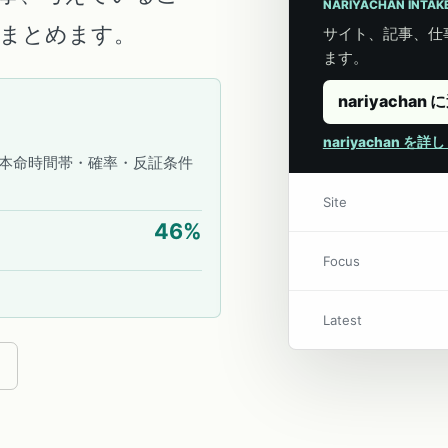
NARIYACHAN INTAK
こにまとめます。
サイト、記事、仕事
ます。
nariyachan 
nariyachan を
本命時間帯・確率・反証条件
Site
46
%
Focus
Latest