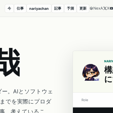
NexA
X
今
仕事
記事
予測
更新
nariyachan
哉
NARI
構
に
ダー。AIとソフトウェ
Role
営までを実際にプロダ
事、考えているこ