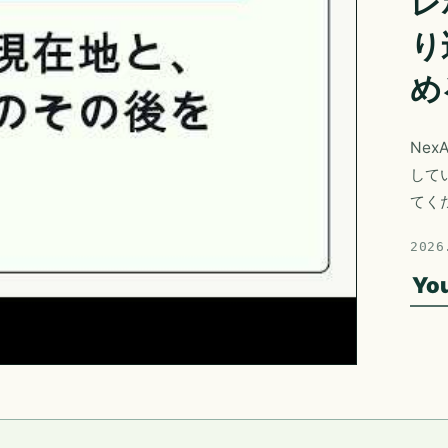
レ
り
め
Nex
して
てく
2026
Yo