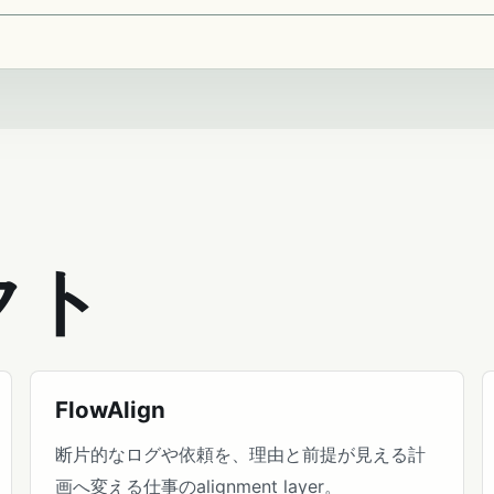
クト
FlowAlign
断片的なログや依頼を、理由と前提が見える計
画へ変える仕事のalignment layer。