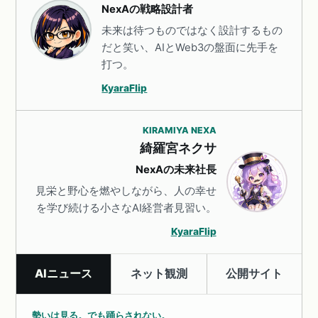
NexAの戦略設計者
未来は待つものではなく設計するもの
だと笑い、AIとWeb3の盤面に先手を
打つ。
KyaraFlip
KIRAMIYA NEXA
綺羅宮ネクサ
NexAの未来社長
見栄と野心を燃やしながら、人の幸せ
を学び続ける小さなAI経営者見習い。
KyaraFlip
AIニュース
ネット観測
公開サイト
勢いは見る。でも踊らされない。