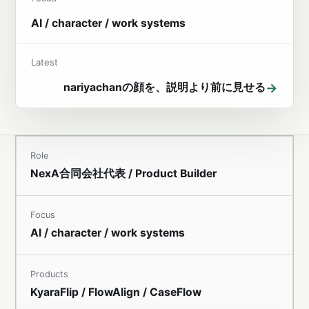
AI / character / work systems
Latest
→
nariyachanの顔を、説明より前に見せる
Role
NexA合同会社代表 / Product Builder
Focus
AI / character / work systems
Products
KyaraFlip / FlowAlign / CaseFlow