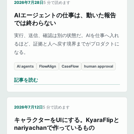
2026年7月28日
5
分で読めます
AIエージェントの仕事は、動いた報告
では終わらない
実行、送信、確認は別の状態だ。AIを仕事へ入れ
るほど、証拠と人へ戻す境界までがプロダクトに
なる。
AI agents
FlowAlign
CaseFlow
human approval
記事を読む
2026年7月12日
5
分で読めます
キャラクターをUIにする。KyaraFlipと
nariyachanで作っているもの