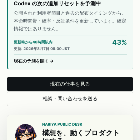
Codex の次の追加リセットを予測中
公開された利用者節目と過去の配布タイミングから、
本命時間帯・確率・反証条件を更新しています。確定
情報ではありません。
43
%
更新時から48時間以内
更新
:
2026年8月7日 09:00 JST
現在の予測を開く
→
現在の仕事を見る
相談・問い合わせを送る
NARIYA PUBLIC DESK
構想を、動くプロダクト