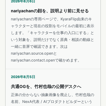
2026年8月6日
nariyachanの顔を、説明より前に見せる
nariyachanの専用ページで、KyaraFlip由来のキ
ャラクターと現在の役割をモバイルの最初に表示
します。「キャラクターを仕事の入口にする」と
いう対象を、説明だけでなく原典・相談の動線と
一緒に首屏で確認できます。次は
nariyachan.source.openと
nariyachan.contact.openで確かめます。
2026年8月5日
共通OGを、竹村也哉の公開デスクへ
正体の分からない抽象画像を廃止し、竹村也哉の
名前、NexA代表 / AIプロダクトビルダーという