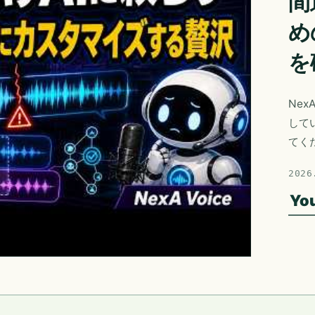
間
め
を
Nex
して
てく
2026
Yo