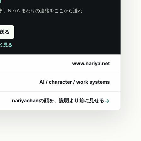
E
、NexA まわりの連絡をここから送れ
に送る
詳しく見る
www.nariya.net
AI / character / work systems
→
nariyachanの顔を、説明より前に見せる