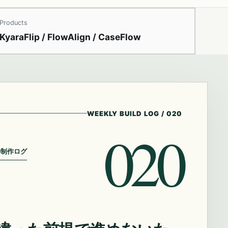
Products
KyaraFlip / FlowAlign / CaseFlow
WEEKLY BUILD LOG
/
020
020
の制作ログ