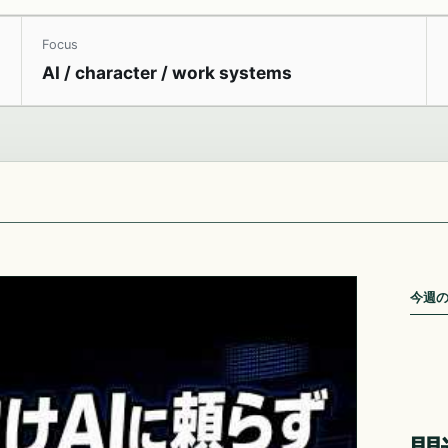
Focus
AI / character / work systems
今週