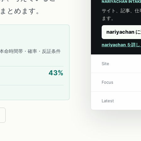
NARIYACHAN INTAK
こにまとめます。
サイト、記事、仕事
ます。
nariyachan 
nariyachan を
本命時間帯・確率・反証条件
Site
43
%
Focus
Latest