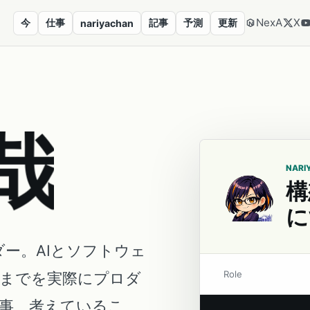
NexA
X
今
仕事
記事
予測
更新
nariyachan
哉
NARI
構
に
ダー。AIとソフトウェ
Role
営までを実際にプロダ
事、考えているこ