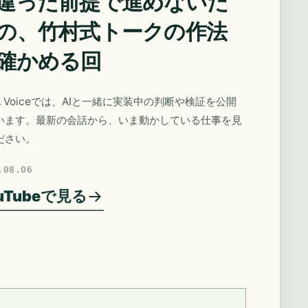
違った前提で進めないた
の、竹村式トークの作法
確かめる回
A Voiceでは、AIと一緒に実装中の判断や検証を公開
います。最新の会話から、いま動かしている仕事を見
ださい。
.08.06
uTubeで見る