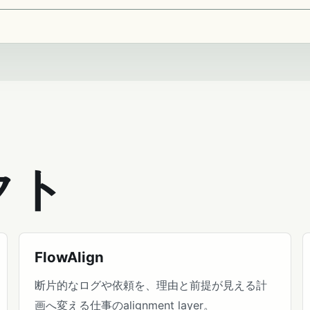
クト
FlowAlign
断片的なログや依頼を、理由と前提が見える計
画へ変える仕事のalignment layer。