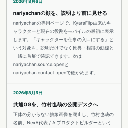
2026年8月6日
nariyachanの顔を、説明より前に見せる
nariyachanの専用ページで、KyaraFlip由来のキ
ャラクターと現在の役割をモバイルの最初に表示
します。「キャラクターを仕事の入口にする」と
いう対象を、説明だけでなく原典・相談の動線と
一緒に首屏で確認できます。次は
nariyachan.source.openと
nariyachan.contact.openで確かめます。
2026年8月5日
共通OGを、竹村也哉の公開デスクへ
正体の分からない抽象画像を廃止し、竹村也哉の
名前、NexA代表 / AIプロダクトビルダーという