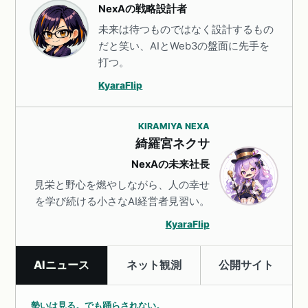
NexAの戦略設計者
未来は待つものではなく設計するもの
だと笑い、AIとWeb3の盤面に先手を
打つ。
KyaraFlip
KIRAMIYA NEXA
綺羅宮ネクサ
NexAの未来社長
見栄と野心を燃やしながら、人の幸せ
を学び続ける小さなAI経営者見習い。
KyaraFlip
AIニュース
ネット観測
公開サイト
勢いは見る。でも踊らされない。