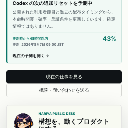
Codex の次の追加リセットを予測中
公開された利用者節目と過去の配布タイミングから、
本命時間帯・確率・反証条件を更新しています。確定
情報ではありません。
43
%
更新時から48時間以内
更新
:
2026年8月7日 09:00 JST
現在の予測を開く
→
現在の仕事を見る
相談・問い合わせを送る
NARIYA PUBLIC DESK
構想を、動くプロダクト