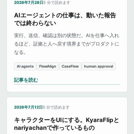
2026年7月28日
5
分で読めます
AIエージェントの仕事は、動いた報告
では終わらない
実行、送信、確認は別の状態だ。AIを仕事へ入れ
るほど、証拠と人へ戻す境界までがプロダクトに
なる。
AI agents
FlowAlign
CaseFlow
human approval
記事を読む
2026年7月12日
5
分で読めます
キャラクターをUIにする。KyaraFlipと
nariyachanで作っているもの