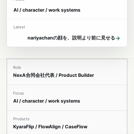
AI / character / work systems
Latest
→
nariyachanの顔を、説明より前に見せる
Role
NexA合同会社代表 / Product Builder
Focus
AI / character / work systems
Products
KyaraFlip / FlowAlign / CaseFlow